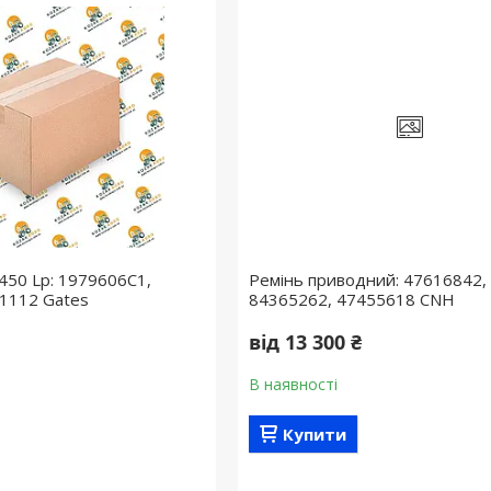
1450 Lp: 1979606C1,
Ремінь приводний: 47616842,
1112 Gates
84365262, 47455618 CNH
від 13 300 ₴
В наявності
Купити