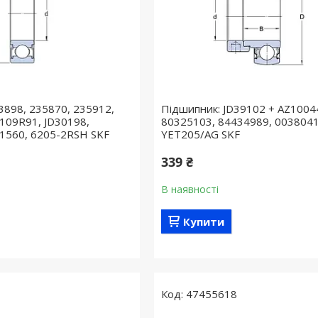
3898, 235870, 235912,
Підшипник: JD39102 + AZ1004
109R91, JD30198,
80325103, 84434989, 0038041
1560, 6205-2RSH SKF
YET205/AG SKF
339 ₴
В наявності
Купити
47455618