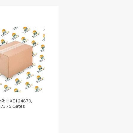
ий: HXE124870,
27375 Gates