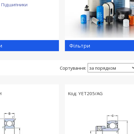
и
Фільтри
H
YET205/AG