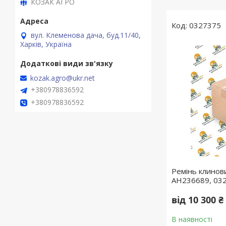
КОЗАК АГРО
0327375
вул. Клеменова дача, буд.11/40,
Харків, Україна
kozak.agro@ukr.net
+380978836592
+380978836592
Ремінь клинов
AH236689, 03
від 10 300 ₴
В наявності