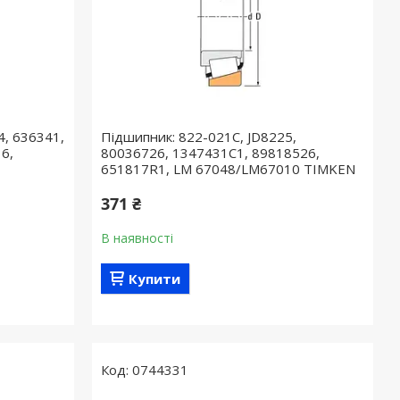
4, 636341,
Підшипник: 822-021C, JD8225,
6,
80036726, 1347431C1, 89818526,
651817R1, LM 67048/LM67010 TIMKEN
371 ₴
В наявності
Купити
0744331