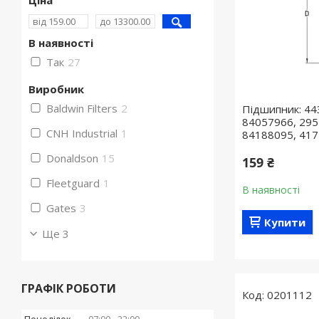
Ціна
В наявності
Так
27
Виробник
Baldwin Filters
2
Підшипник: 44
84057966, 295
CNH Industrial
1
84188095, 417
Donaldson
15
159 ₴
Fleetguard
1
В наявності
Gates
3
Купити
Ще 3
ГРАФІК РОБОТИ
0201112