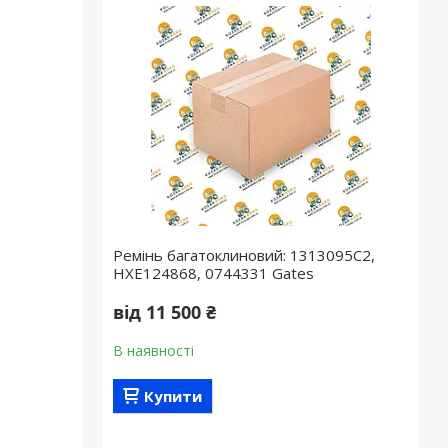
Ремінь багатоклиновий: 1313095C2,
HXE124868, 0744331 Gates
від 11 500 ₴
В наявності
Купити