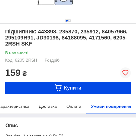
Підшипник: 443898, 235870, 235912, 84057966,
295109R91, JD30198, 84188095, 4171560, 6205-
2RSH SKF
В наявності
Код: 6205 2RSH
Роздріб
159
₴
Купити
арактеристики
Доставка
Оплата
Умови повернення
Опис
Зовнішній діаметр (мм) D: 52