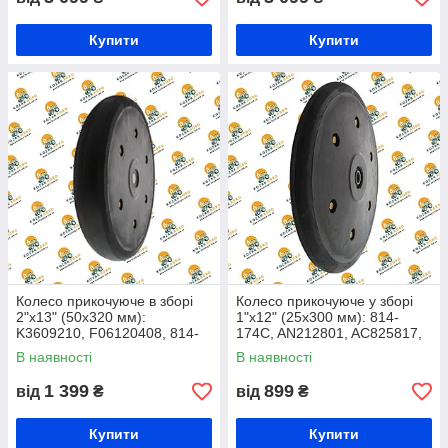
Купити
Купити
Колесо прикочуюче в зборі
Колесо прикочуюче у зборі
2"x13" (50x320 мм):
1"x12" (25x300 мм): 814-
K3609210, F06120408, 814-
174C, AN212801, AC825817,
157С
GA6434
В наявності
В наявності
1 399
899
від
₴
від
₴
Купити
Купити