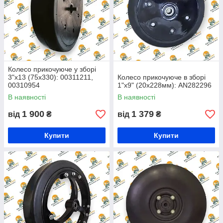
Колесо прикочуюче у зборі
3"x13 (75x330): 00311211,
Колесо прикочуюче в зборі
00310954
1"х9" (20х228мм): AN282296
В наявності
В наявності
1 900
1 379
від
₴
від
₴
Купити
Купити