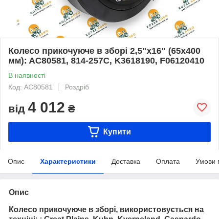
Колесо прикочуюче в зборі 2,5"x16" (65х400
мм): AC80581, 814-257C, K3618190, F06120410
В наявності
Код: AC80581
Роздріб
4 012
від
₴
Купити
Опис
Характеристики
Доставка
Оплата
Умови 
Опис
Колесо прикочуюче в зборі, використовується на