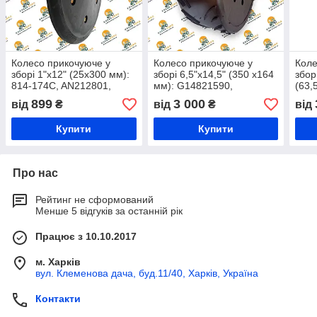
Колесо прикочуюче у
Колесо прикочуюче у
Коле
зборі 1"x12" (25x300 мм):
зборі 6,5"x14,5" (350 х164
збор
814-174C, AN212801,
мм): G14821590,
(63,
AC825817, GA6434
K3648350, AC819900
899
3 000
від
₴
від
₴
від
Купити
Купити
Про нас
Рейтинг не сформований
Менше 5 відгуків за останній рік
Працює з 10.10.2017
м. Харків
вул. Клеменова дача, буд.11/40, Харків, Україна
Контакти