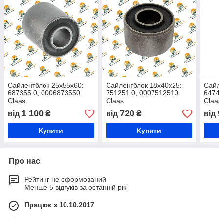
Сайлентблок 25х55х60:
Сайлентблок 18х40х25:
Сайл
687355.0, 0006873550
751251.0, 0007512510
6474
Claas
Claas
Claa
1 100
720
від
₴
від
₴
від
Купити
Купити
Про нас
Рейтинг не сформований
Менше 5 відгуків за останній рік
Працює з 10.10.2017