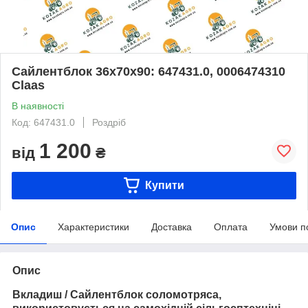
Сайлентблок 36х70х90: 647431.0, 0006474310
Claas
В наявності
Код: 647431.0
Роздріб
1 200
від
₴
Купити
Опис
Характеристики
Доставка
Оплата
Умови п
Опис
Вкладиш / Сайлентблок соломотряса,