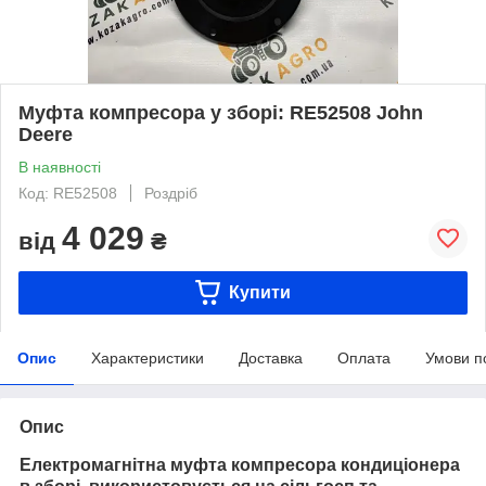
Муфта компресора у зборі: RE52508 John
Deere
В наявності
Код: RE52508
Роздріб
4 029
від
₴
Купити
Опис
Характеристики
Доставка
Оплата
Умови п
Опис
Електромагнітна муфта компресора кондиціонера