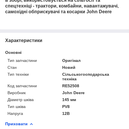
в зборі, використовується на сільгосп та
спецтехніці - трактори, комбайни, навантажувачі,
самохідні обприскувачі та косарки John Deere
Характеристики
Основні
Тип запчастини
Оригінал
Стан
Новий
Тип техніки
Сільськогосподарська
техніка
Код запчастини
RE52508
Виробник
John Deere
Діаметр шківа
145 мм
Тип шківа
PV8
Напруга
12В
Приховати