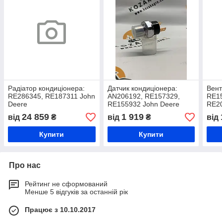
Радіатор кондиціонера:
Датчик кондиціонера:
Вент
RE286345, RE187311 John
AN206192, RE157329,
RE15
Deere
RE155932 John Deere
RE20
24 859
1 919
від
₴
від
₴
від
Купити
Купити
Про нас
Рейтинг не сформований
Менше 5 відгуків за останній рік
Працює з 10.10.2017