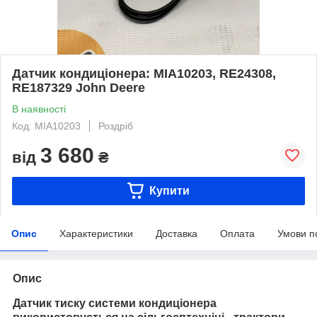
Датчик кондиціонера: MIA10203, RE24308,
RE187329 John Deere
В наявності
Код: MIA10203
Роздріб
3 680
від
₴
Купити
Опис
Характеристики
Доставка
Оплата
Умови п
Опис
Датчик тиску системи кондиціонера