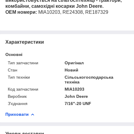
використовується на сільгосптехніці - трактори,
комбайни, самохідні косарки John Deere.
ОЕМ номери:
MIA10203, RE24308, RE187329
Характеристики
Основні
Тип запчастини
Оригінал
Стан
Новий
Тип техніки
Сільськогосподарська
техніка
Код запчастини
MIA10203
Виробник
John Deere
З'єднання
7/16"-20 UNF
Приховати
Умови доставки