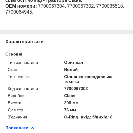
сільгосптехніці - трактора Claas.
ОЕМ номери:
7700067304, 7700067302, 7700035518,
7700064945.
Характеристики
Основні
Тип запчастини
Оригінал
Стан
Новий
Тип техніки
Сільськогосподарська
техніка
Код запчастини
7700067302
Виробник
Claas
Висота
208 мм
Діаметр
76 мм
З'єднання
O-Ring. вхід: 5/вихід: 8
Приховати