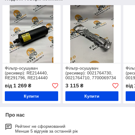
Фільтр-осушувач
Фільтр-осушувач
Філь
(ресивер): RE214440,
(ресивер): 0021764730,
(рес
RE291796, RE214440
0021764710, 7700069734
0019
John Deere
Claas
1 269
3 115
від
₴
₴
від
Купити
Купити
Про нас
Рейтинг не сформований
Менше 5 відгуків за останній рік