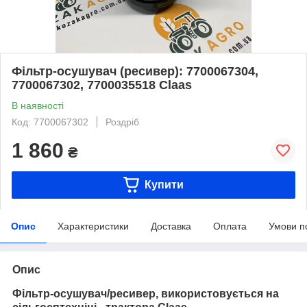
Фільтр-осушувач (ресивер): 7700067304,
7700067302, 7700035518 Claas
В наявності
Код: 7700067302
Роздріб
1 860
₴
Купити
Опис
Характеристики
Доставка
Оплата
Умови п
Опис
Фільтр-осушувач/ресивер, використовується на