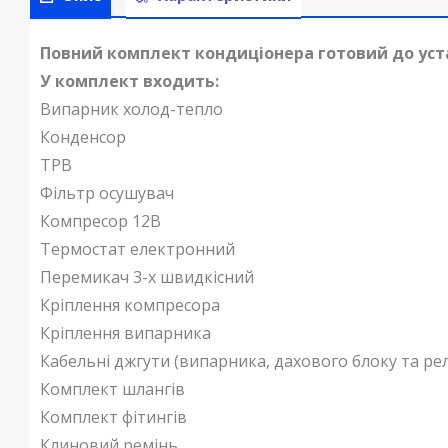
Повний комплект кондиціонера готовий до ус
У комплект входить:
Випарник холод-тепло
Конденсор
ТРВ
Фільтр осушувач
Компресор 12B
Термостат електронний
Перемикач 3-х швидкісний
Кріплення компресора
Кріплення випарника
Кабельні джгути (випарника, дахового блоку та ре
Комплект шлангів
Комплект фітингів
Клиновий ремінь