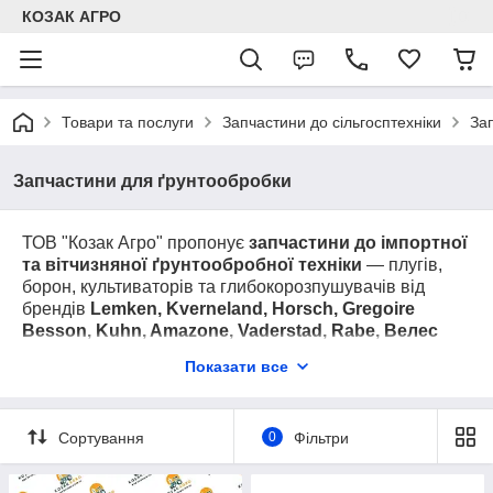
КОЗАК АГРО
Товари та послуги
Запчастини до сільгосптехніки
За
Запчастини для ґрунтообробки
ТОВ "Козак Агро" пропонує
запчастини до імпортної
та вітчизняної ґрунтообробної техніки
— плугів,
борон, культиваторів та глибокорозпушувачів від
брендів
Lemken, Kverneland, Horsch, Gregoire
Besson, Kuhn, Amazone, Vaderstad, Rabe, Велес
Агро та інші
. В наявності лемеші, стійки, корпуси,
Показати все
диски, підшипники, відвали, втулки, лапи та інші
елементи. КОЗАК АГРО
гарантує
якість оригінальних
та аналогових запчастин з швидкою доставкою по
Сортування
0
Фільтри
Україні.