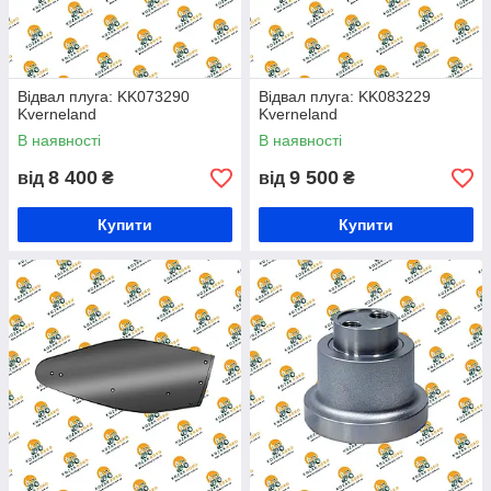
Відвал плуга: KK073290
Відвал плуга: KK083229
Kverneland
Kverneland
В наявності
В наявності
8 400
9 500
від
₴
від
₴
Купити
Купити