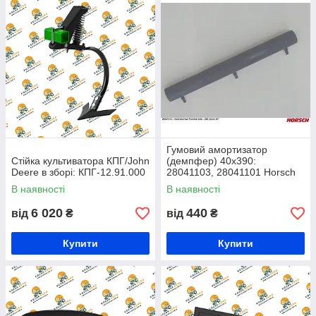
Гумовий амортизатор
Стійка культиватора КПГ/John
(демпфер) 40х390:
Deere в зборі: КПГ-12.91.000
28041103, 28041101 Horsch
В наявності
В наявності
6 020
440
від
₴
від
₴
Купити
Купити