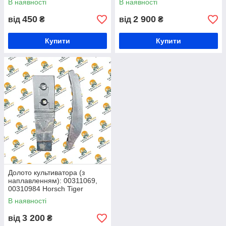
В наявності
В наявності
450
2 900
від
₴
від
₴
Купити
Купити
Долото культиватора (з
наплавленням): 00311069,
00310984 Horsch Tiger
В наявності
3 200
від
₴