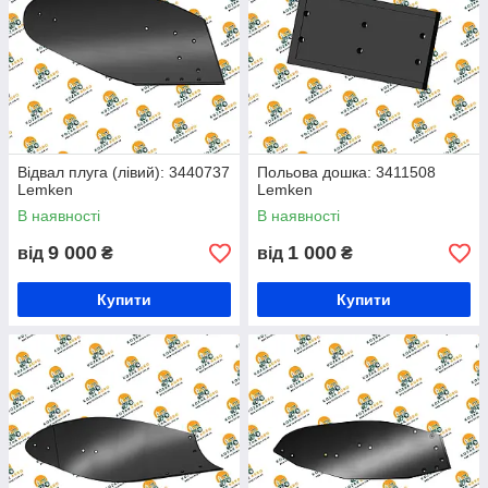
Відвал плуга (лівий): 3440737
Польова дошка: 3411508
Lemken
Lemken
В наявності
В наявності
9 000
1 000
від
₴
від
₴
Купити
Купити