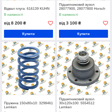
Підшипниковий вузол:
Відвал плуга: 616139 KUHN
28077900, 28077800 Horsch
В наявності
В наявності
8 200
3 100
від
₴
від
₴
Купити
Купити
Підшипниковий вузол
Пружина 150х80х10: 3298461
30х120х100: 5554512
Lemken
Lemken